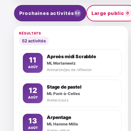
Prochaines activités
Large public
52
0
RÉSULTATS
52 activités
Apreès midi Scrabble
11
ML Morlanwelz
AOÛT
Animation/jeu de réflexion
Stage de pastel
12
ML Pont-à-Celles
AOÛT
Atelier/cours
Arpentage
13
ML Hamme Mille
AOÛT
Atelier-débat