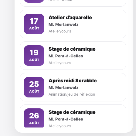
Atelier d'aquarelle
17
ML Morlanwelz
AOÛT
Atelier/cours
Stage de céramique
19
ML Pont-à-Celles
AOÛT
Atelier/cours
Après midi Scrabble
25
ML Morlanwelz
AOÛT
Animation/jeu de réflexion
Stage de céramique
26
ML Pont-à-Celles
AOÛT
Atelier/cours